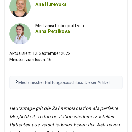
Ana Hurevska
Medizinisch überprüft von
Anna Petrikova
Aktualisiert:
12. September 2022
Minuten zum lesen:
16
Medizinischer Haftungsausschluss: Dieser Artikel
dient nur zu Informationszwecken und stellt keine
medizinische Beratung dar. Konsultieren Sie vor
medizinischen Entscheidungen stets eine
qualifizierte Fachkraft. Die Ergebnisse können
Heutzutage gilt die Zahnimplantation als perfekte
variieren.
Den vollständigen Haftungsausschluss
Möglichkeit, verlorene Zähne wiederherzustellen.
lesen
Patienten aus verschiedenen Ecken der Welt reisen