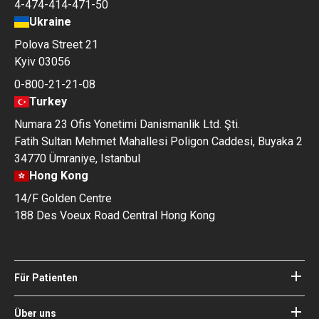
4-474-414-471-50
Ukraine
Polova Street 21
Kyiv 03056
0-800-21-21-08
Turkey
Numara 23 Ofis Yonetimi Danismanlik Ltd. Şti.
Fatih Sultan Mehmet Mahallesi Poligon Caddesi, Buyaka 2
34770 Ümraniye, Istanbul
Hong Kong
14/F Golden Centre
188 Des Voeux Road Central Hong Kong
Für Patienten
Kliniken
Ärzte
Über uns