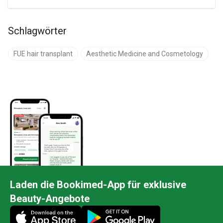
erhoben und durch Daten aus peer-reviewten
medizinischen Quellen wie PubMed, The
Lancet, JAMA und NEJM (2023–2026)
Schlagwörter
gestützt.
FUE hair transplant
Aesthetic Medicine and Cosmetology
Laden die Bookimed-App für exklusive
Beauty-Angebote