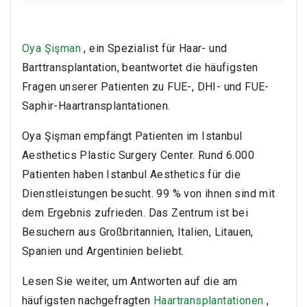
dient nur zu Informationszwecken und stellt keine
medizinische Beratung dar. Konsultieren Sie vor
medizinischen Entscheidungen stets eine
qualifizierte Fachkraft. Die Ergebnisse können
Oya Şişman
, ein Spezialist für Haar- und
variieren.
Den vollständigen Haftungsausschluss
Barttransplantation, beantwortet die häufigsten
lesen
Fragen unserer Patienten zu FUE-, DHI- und FUE-
Saphir-Haartransplantationen.
Oya Şişman empfängt Patienten im Istanbul
Aesthetics Plastic Surgery Center. Rund 6.000
Patienten haben Istanbul Aesthetics für die
Dienstleistungen besucht. 99 % von ihnen sind mit
dem Ergebnis zufrieden. Das Zentrum ist bei
Besuchern aus Großbritannien, Italien, Litauen,
Spanien und Argentinien beliebt.
Lesen Sie weiter, um Antworten auf die am
häufigsten nachgefragten
Haartransplantationen
,