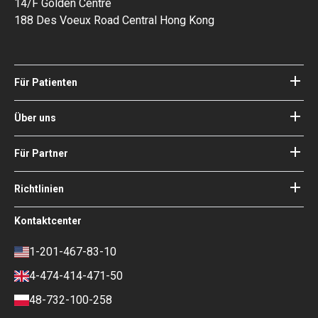
14/F Golden Centre
188 Des Voeux Road Central Hong Kong
Für Patienten
Kliniken
Ärzte
Über uns
Über Bookimed
Blog
Wie es funktioniert
Für Partner
Anleitungen
Ihr Krankenhaus hinzufügen
Unsere Ärzte
Ihre Garantien
Login für Partner
Richtlinien
Experte des Medizinischen
Beirats von Bookimed
Nutzungsbedingungen
Kontaktcenter
Soziale Auswirkungen und Medien
Datenschutzrichtlinie
im Fokus
Richtlinie überprüfen
1-201-467-83-10
Karriere
Finanzpolitik
4-474-414-471-50
Kontakte
Zahlungs- und
Anzahlungsbedingungen
48-732-100-258
Ranking-Richtlinie