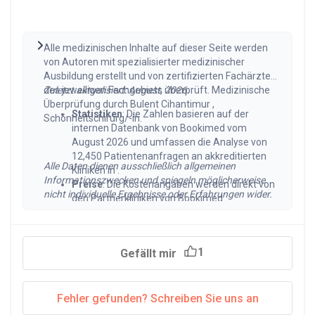
Alle medizinischen Inhalte auf dieser Seite werden
von Autoren mit spezialisierter medizinischer
Ausbildung erstellt und von zertifizierten Fachärzten
des jeweiligen Fachgebiets überprüft. Medizinische
Zuletzt aktualisiert: August, 2026.
Überprüfung durch Bulent Cihantimur ,
Statistiken
: Die Zahlen basieren auf der
Schönheitschirurg/-in.
internen Datenbank von Bookimed vom
August 2026 und umfassen die Analyse von
12,450 Patientenanfragen an akkreditierten
Alle Daten dienen ausschließlich allgemeinen
Kliniken in .
Informationszwecken und spiegeln möglicherweise
Preise
: Die Kostenangaben werden direkt von
nicht individuelle Ergebnisse oder Erfahrungen wider.
den Partnerkliniken von Bookimed
bereitgestellt und regelmäßig aktualisiert, um
die Marktbedingungen im 2026
widerzuspiegeln. Die tatsächlichen Ausgaben
1
Gefällt mir
können je nach Fallkomplexität, Erfahrung des
Chirurgen und Standort der Klinik abweichen.
Klinische Daten
: Behandlungsergebnisse und
Patientenzufriedenheitswerte werden aus der
Fehler gefunden? Schreiben Sie uns an
verifizierten Klinikdatenbank von Bookimed